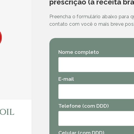
prescrição (a receita br
Preencha o formulário abaixo para 
contato com você o mais breve poss
Nome completo
E-mail
Telefone (com DDD)
OIL
Celular (com DDD)